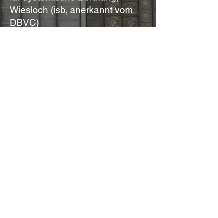
Wiesloch (isb, anerkannt vom
DBVC)
Agile Coach Basics – Beratung
Judith Andresen, Hamburg
Mental Health Champion –
Unilever Deutschland, Hamburg
Studium der Chemie –
Westfälische Wilhelms
Universität Münster
KONTAKT
Dr. Christian Heinrichs
acheinrichs@outlook.de