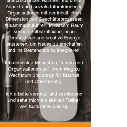
entsprechenden Rahmen, kulturelle
Aspekte und soziale Interaktionen in
Organisationen mit der inhaltlichen
Dimension von Geschäftsprozessen
zusammenzuführen. In diesem Raum
können Selbstreflexion, neue
Perspektiven und kreative Energie
entstehen, um Neues zu erschaffen
und ins Bestehende zu integrieren.
Ich entwickle Menschen, Teams und
Organisationen auf ihrem Weg zu
Wachstum und sorge für Klarheit
und Orientierung.
Ich arbeite vernetzt und verbindend
und sehe mich als aktiven Treiber
von Kulturentwicklung.