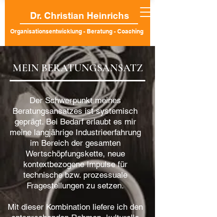
Dr. Christian Heinrichs
Organisationsentwicklung - Beratung - Coaching
MEIN BERATUNGSANSATZ
Der Schwerpunkt meines
Beratungsansatzes ist systemisch
geprägt. Bei Bedarf erlaubt es mir
meine langjährige Industrieerfahrung
im Bereich der gesamten
Wertschöpfungskette, neue
kontextbezogene Impulse für
technische bzw. prozessuale
Fragestellungen zu setzen.
Mit dieser Kombination liefere ich den